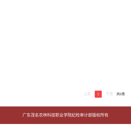
上页
1
下页
共0条
广东茂名农林科技职业学院纪检审计部版权所有