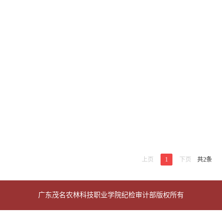
上页
1
下页
共2条
广东茂名农林科技职业学院纪检审计部版权所有