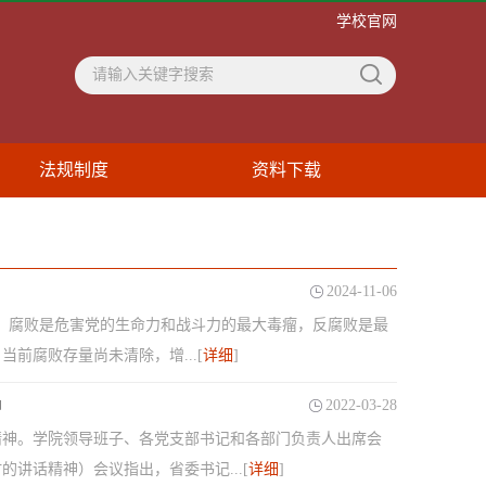
学校官网
法规制度
资料下载
2024-11-06
:53 腐败是危害党的生命力和战斗力的最大毒瘤，反腐败是最
前腐败存量尚未清除，增...[
详细
]
神
2022-03-28
精神。学院领导班子、各党支部书记和各部门负责人出席会
讲话精神）会议指出，省委书记...[
详细
]