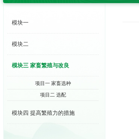
模块一
模块二
模块三 家畜繁殖与改良
项目一 家畜选种
项目二 选配
模块四 提高繁殖力的措施