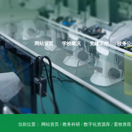
网站首页
学校概况
党建工作
校务公
当前位置：
网站首页
/
教务科研
/
数字化资源库
/
畜牧兽医