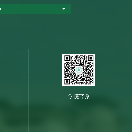
局
学院官微