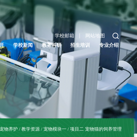
学校邮箱
网站地图
开
学校新闻
教务科研
招生培训
专业介绍
宠物养护
/
教学资源
/
宠物模块一
/
项目二 宠物猫的饲养管理