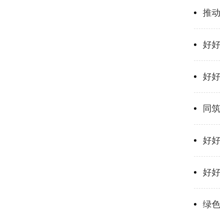
推
好
好
同筑
好
好
绿色