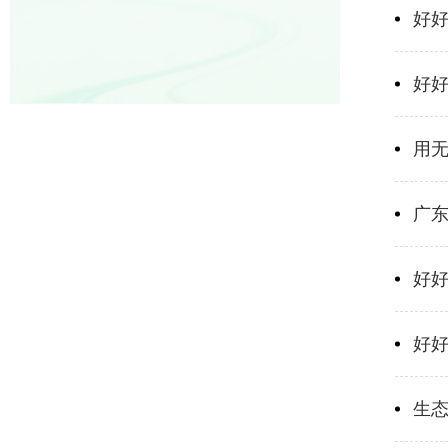
好
好
用
广东
好
好
生