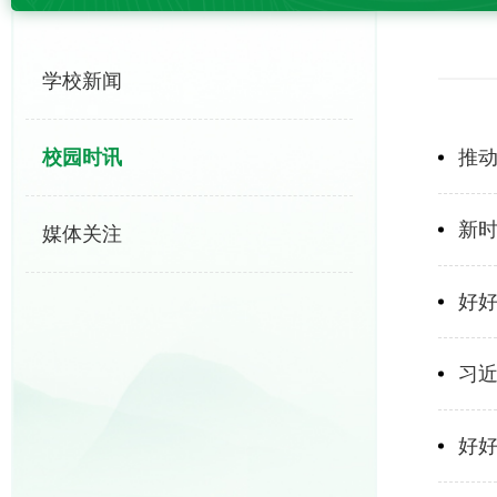
学校新闻
校园时讯
推
新
媒体关注
好
习
好