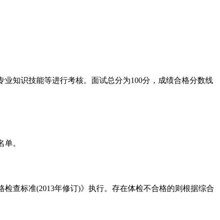
专业知识技能等进行考核。面试总分为
100
分，成绩合格分数线
名单。
格检查标准
(2013
年修订
)
》执行。存在体检不合格的则根据综合