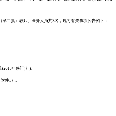
（第二批）教师、医务人员共
3
名，现将有关事项公告如下：
准
(2013
年修订
)
》
)
。
（附件
1
）。