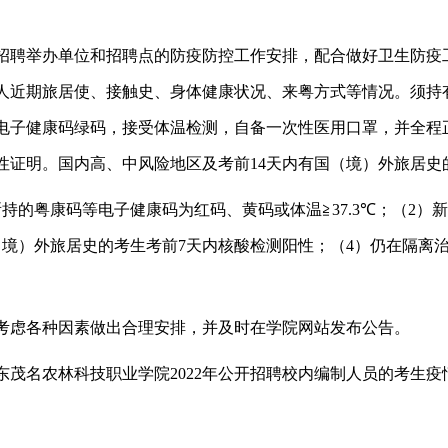
招聘举办单位和招聘点的防疫防控工作安排，配合做好卫生防疫
人近期旅居使、接触史、身体健康状况、来粤方式等情况。须持
电子健康码绿码，接受体温检测，自备一次性医用口罩，并全程
性证明。国内高、中风险地区及考前
14
天内有国（境）外旅居史
所持的粤康码等电子健康码为红码、黄码或体温≧
37.3
℃；（
2
）新
（境）外旅居史的考生考前
7
天内核酸检测阳性；（
4
）仍在隔离
考虑各种因素做出合理安排，并及时在学院网站发布公告。
东茂名农林科技职业学院
2022
年公开招聘校内编制人员的考生疫