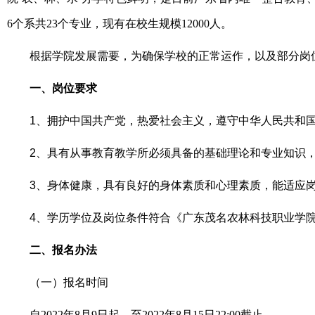
6
个系共
23
个专业，现有在校生规模
12000
人。
根据学院发展需要，
为确保学校的正常运作，以及部分岗
一、岗位要求
1
、拥护中国共产党，热爱社会主义，遵守中华人民共和
2
、具有从事教育教学所必须具备的基础理论和专业知识
3
、身体健康，具有良好的身体素质和心理素质，能适应
4
、学历学位及岗位条件符合《广东茂名农林科技职业学
二、报名办法
（一）报名时间
自
2022
年
8
月
9
日起，至
2022
年
8
月
15
日
22:00
截止。