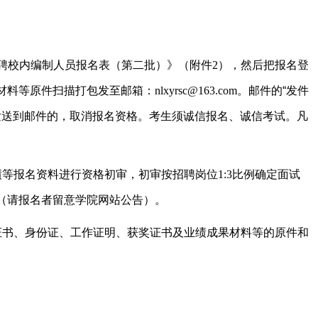
聘校内编制人员报名表（第二批）》（附件
2
），然后把报名登
材料等原件扫描打包发至邮箱：
nlxyrsc@163.com
。邮件的“发件
发送到邮件的，取消报名资格。考生须诚信报名、诚信考试。凡
绩等报名资料进行资格初审，初审按招聘岗位
1:3
比例确定面试
（请报名者留意学院网站公告）。
证书、身份证、工作证明、获奖证书及业绩成果材料等的原件和