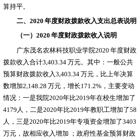
算持平。
二、
2020
年度财政拨款收入支出总表说明
（一）
2020
年度财政拨款收入说明
广东茂名农林科技职业学院
2020
年度财政
拨款收入合计
3,403.34
万元。其中：一般公共
预算财政拨款收入
3,403.34
万元，比上年决算
数
增加
2,148.28
万元，
增长
171.2%
，主要变动
情况：一是我院
2020
年比
2019
年在校生增加了
4179
人，二是
2020
年比
2019
年教职工增加了
58
人，三是
2020
年比
2019
年专项资金增加了
3403
万元，故相应收入增加
；政府性基金预算财政