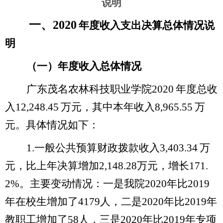
说明
一、
2020
年度收入支出决算总体情况说
明
（一）年度收入总体情况
广东茂名农林科技职业学院
2020
年度总收
入
12,248.45
万元，其中本年收入
8,965.55
万
元。具体情况如下：
1.
一般公共预算财政拨款收入
3,403.34
万
元，
比上年决算增加
2,148.28
万元，增长
171.
2%
。主要变动情况：一是我院
2020
年比
2019
年在校生增加了
4179
人，二是
2020
年比
2019
年
教职工增加了
58
人，三是
2020
年比
2019
年专项