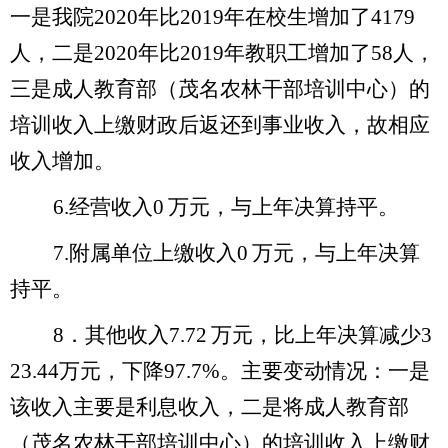
一是我院
2020
年比
2019
年在校生增加了
4179
人，二是
2020
年比
2019
年教职工增加了
58
人，
三是成人教育部（茂名农林干部培训中心）的
培训收入上缴财政后返还到事业收入，故相应
收入增加。
6.
经营收入
0
万元，
与上年决算持平。
7.
附属单位上缴收入
0
万元，
与上年决算
持平。
8
．其他收入
7.72
万元，
比上年决算减少
3
23.44
万元，下降
97.7%
。主要变动情况：一是
该收入主要是利息收入，二是将成人教育部
（茂名农林干部培训中心）的培训收入上缴财