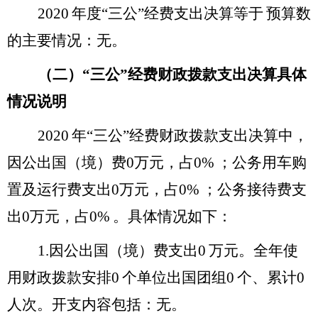
2020
年度“三公”经费支出决算
等于
预算数
的主要情况：
无。
（二）“三公”经费财政拨款支出决算具体
情况说明
2020
年“三公”经费财政拨款支出决算中，
因公出国（境）费
0
万元，占
0%
；公务用车购
置及运行费支出
0
万元，占
0%
；公务接待费支
出
0
万元，占
0%
。具体情况如下：
1.
因公出国（境）费支出
0
万元。全年使
用财政拨款安排
0
个单位出国团组
0
个、累计
0
人次。开支内容包括：
无。