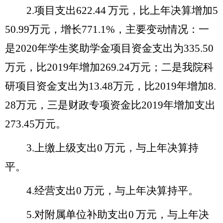
2.
项目支出
622.44
万元，
比上年决算增加
5
50.99
万元，增长
771.1%
，主要变动情况：一
是
2020
年学生奖助学金项目资金支出为
335.50
万元，比
2019
年增加
269.24
万元；二是我院科
研项目资金支出为
13.48
万元，比
2019
年增加
8.
28
万元，三是财政专项资金比
2019
年增加支出
273.45
万元。
3.
上缴上级支出
0
万元，
与上年决算持
平。
4.
经营支出
0
万元，
与上年决算持平。
5.
对附属单位补助支出
0
万元，
与上年决