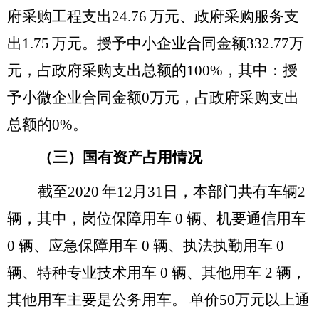
府采购工程支出
24.76
万元、政府采购服务支
出
1.75
万元。
授予中小企业合同金额
332.77
万
元，占政府采购支出总额的
100%
，其中：授
予小微企业合同金额
0
万元，占政府采购支出
总额的
0%
。
（三）国有资产占用情况
截至
2020
年
12
月
31
日，本部门共有车辆
2
辆，
其中，岗位保障用车
0
辆、机要通信用车
0
辆、应急保障用车
0
辆、执法执勤用车
0
辆、特种专业技术用车
0
辆、其他用车
2
辆，
其他用车主要是公务用车。
单价
50
万元以上通